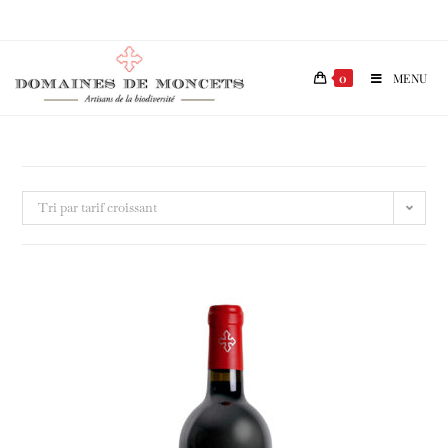
0
MENU
Tri par tarif croissant